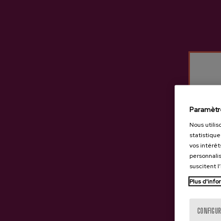
Autres produits susceptib
Paramètr
Nous utilis
statistique
vos intérêt
personnalis
suscitent l
Plus d'info
CONFIGUR