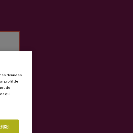
r des données
n profil de
rmet de
ues qui
EFUSER