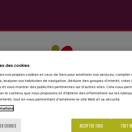
les de vous intéresser
es des cookies
ons nos propres cookies et ceux de tiers pour améliorer nos services, compile
s, analyser vos habitudes de navigation, déduire des groupes d’intérêt, créer u
s et vous montrer des publicités pertinentes sur d’autres sites. Cela nous pe
er le contenu que nous proposons et d’obtenir des informations sur les rubriq
’intérêt, tout en nous permettant d’améliorer le site Web et sa sécurité.
rmations
Tu as 18 ans?
ER COOKIES
ACCEPTER TOUS
TOUT R