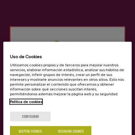
trata de un vivero productor de frutales que cuenta
con unas 7.000 plantas y está especializado en
variedades autóctonas de frutales, como las
manzanas.
Ubicación y contacto
Uso de Cookies
Etxebarria
Utilizamos cookies propias y de terceros para mejorar nuestros
Igartua 25, Baserria, 48110, Gatika
servicios, elaborar información estadística, analizar sus hábitos de
navegación, inferir grupos de interés, crear un perfil de sus
Ver en Google Maps
intereses y mostrarle anuncios relevantes en otros sitios. Esto nos
permite personalizar el contenido que ofrecemos y obtener
información sobre qué secciones suscitan interés,
(+34) 94 674 20 10 / 639 469 738
permitiéndonos además mejorar la página web y su seguridad.
Política de cookies
¿Eres mayor de edad?
CONFIGURAR
ACEPTAR COOKIES
RECHAZAR COOKIES