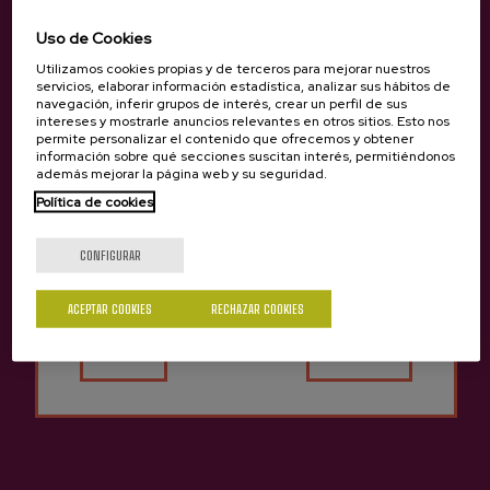
Uso de Cookies
Sidra D.O. Natural Zelaia lata
Sidra Natural Espumosa
Sidra Zelaia Espumosa PetNat
Utilizamos cookies propias y de terceros para mejorar nuestros
44cl
PetNat Zelaia
servicios, elaborar información estadística, analizar sus hábitos de
2,50 €
11,25 €
navegación, inferir grupos de interés, crear un perfil de sus
intereses y mostrarle anuncios relevantes en otros sitios. Esto nos
permite personalizar el contenido que ofrecemos y obtener
información sobre qué secciones suscitan interés, permitiéndonos
además mejorar la página web y su seguridad.
Política de cookies
Artículos relacionados
¿Eres mayor de edad?
CONFIGURAR
en el blog
ACEPTAR COOKIES
RECHAZAR COOKIES
Sí
No