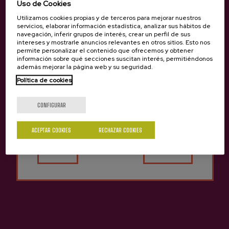
Uso de Cookies
44cl
4,05 €
Utilizamos cookies propias y de terceros para mejorar nuestros
2,50 €
servicios, elaborar información estadística, analizar sus hábitos de
navegación, inferir grupos de interés, crear un perfil de sus
intereses y mostrarle anuncios relevantes en otros sitios. Esto nos
permite personalizar el contenido que ofrecemos y obtener
información sobre qué secciones suscitan interés, permitiéndonos
además mejorar la página web y su seguridad.
Artículos relacionados
Política de cookies
¿Eres mayor de edad?
en el blog
CONFIGURAR
ACEPTAR COOKIES
RECHAZAR COOKIES
Sí
No