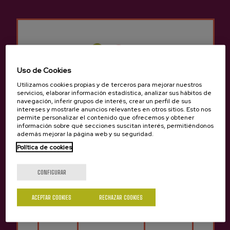
Otros productos que
pueden interesarte
Uso de Cookies
Utilizamos cookies propias y de terceros para mejorar nuestros
servicios, elaborar información estadística, analizar sus hábitos de
navegación, inferir grupos de interés, crear un perfil de sus
intereses y mostrarle anuncios relevantes en otros sitios. Esto nos
permite personalizar el contenido que ofrecemos y obtener
información sobre qué secciones suscitan interés, permitiéndonos
además mejorar la página web y su seguridad.
Política de cookies
¿Eres mayor de edad?
CONFIGURAR
ACEPTAR COOKIES
RECHAZAR COOKIES
Sí
No
Sidra Espumosa Byhur Astarbe
Sidra D.O. Natural Astarbe
13,00 €
3,86 €