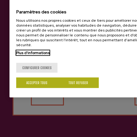
Paramètres des cookies
Nous utilisons nos propres cookies et ceux de tiers pour améliorer no
données statistiques, analyser vos habitudes de navigation, déduire
créer un profil de vos intérêts et vous montrer des publicités pertine
nous permet de personnaliser le contenu que nous proposons et d’ob
les rubriques qui suscitent l’intérêt, tout en nous permettant d’améli
sécurité.
Plus d'informations
Tu as 18 ans?
CONFIGURER COOKIES
ACCEPTER TOUS
TOUT REFUSER
Oui