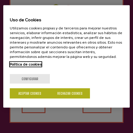
608 143 332
943 336 999
Uso de Cookies
Utilizamos cookies propias y de terceros para mejorar nuestros
servicios, elaborar información estadística, analizar sus hábitos de
navegación, inferir grupos de interés, crear un perfil de sus
intereses y mostrarle anuncios relevantes en otros sitios. Esto nos
permite personalizar el contenido que ofrecemos y obtener
información sobre qué secciones suscitan interés,
permitiéndonos además mejorar la página web y su seguridad.
Política de cookies
¿Eres mayor de edad?
Oialume Zar
Gurutzeta
CONFIGURAR
Astigarraga, Gipuzkoa
Astigarraga, Gipuzkoa
943 55 29 38
943 55 22 42
ACEPTAR COOKIES
RECHAZAR COOKIES
Sí
No
arrow_back
Volver al listado de ciudades