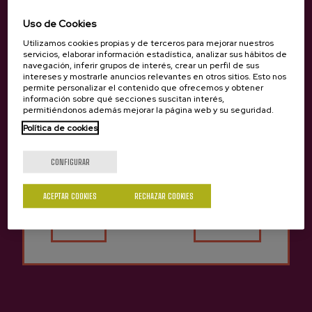
Uso de Cookies
Utilizamos cookies propias y de terceros para mejorar nuestros
servicios, elaborar información estadística, analizar sus hábitos de
navegación, inferir grupos de interés, crear un perfil de sus
intereses y mostrarle anuncios relevantes en otros sitios. Esto nos
permite personalizar el contenido que ofrecemos y obtener
información sobre qué secciones suscitan interés,
permitiéndonos además mejorar la página web y su seguridad.
Valoración de la temporada del txotx 2025
Política de cookies
¿Eres mayor de edad?
09/05/2025
CONFIGURAR
ACEPTAR COOKIES
RECHAZAR COOKIES
Sí
No