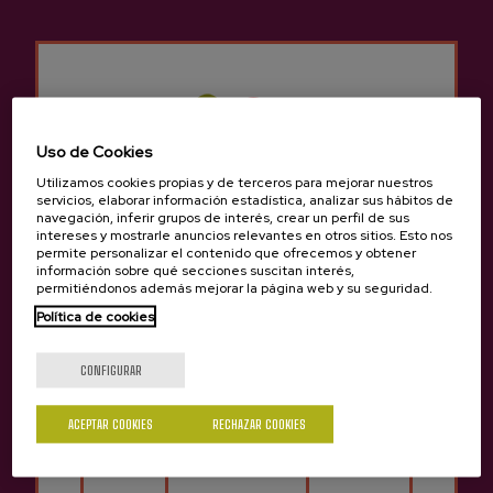
Temporada de cosecha en las bodegas de Sidra
vascas
06/10/2025
Uso de Cookies
Utilizamos cookies propias y de terceros para mejorar nuestros
servicios, elaborar información estadística, analizar sus hábitos de
navegación, inferir grupos de interés, crear un perfil de sus
intereses y mostrarle anuncios relevantes en otros sitios. Esto nos
permite personalizar el contenido que ofrecemos y obtener
información sobre qué secciones suscitan interés,
permitiéndonos además mejorar la página web y su seguridad.
Política de cookies
¿Eres mayor de edad?
CONFIGURAR
Cata de sidras D.O. en la Semana del Bacalao de
ACEPTAR COOKIES
RECHAZAR COOKIES
Hernani
Sí
No
02/10/2025