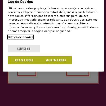
Uso de Cookies
44cl
4,05 €
Utilizamos cookies propias y de terceros para mejorar nuestros
2,50 €
servicios, elaborar información estadística, analizar sus hábitos de
navegación, inferir grupos de interés, crear un perfil de sus
intereses y mostrarle anuncios relevantes en otros sitios. Esto nos
permite personalizar el contenido que ofrecemos y obtener
información sobre qué secciones suscitan interés, permitiéndonos
además mejorar la página web y su seguridad.
Artículos relacionados
Política de cookies
¿Eres mayor de edad?
en el blog
CONFIGURAR
ACEPTAR COOKIES
RECHAZAR COOKIES
Sí
No