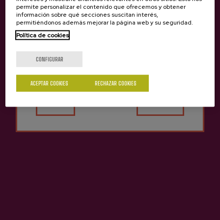
usando el apellido como marca. Así, Lizeaga comenzó su
permite personalizar el contenido que ofrecemos y obtener
información sobre qué secciones suscitan interés,
camino.
permitiéndonos además mejorar la página web y su seguridad.
Política de cookies
¿Eres mayor de edad?
MIZPIRADI SAGARDOTEGIA
CONFIGURAR
ACEPTAR COOKIES
RECHAZAR COOKIES
Sí
No
La sidrería Mizpiradi está ubicada en el barrio Leizotz de
Andoain. La familia Esnaola entró en el caserío Mizpiradi
con el bisabuelo de Jon Mikel y desde entonces, su