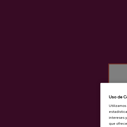
Grupo mínimo:
Desde 1 pers
GRUPOS / TARIFAS
Grupo máximo:
Hasta 8 pers
Tarifa para grupos consultar e
Idioma:
Euskera, castellano, i
HORARIO / IDIOMA
Horario:
Durante todo el año. 
Otros horarios e idiomas consu
Dirección:
Calle Bengoetxea, 
PUNTO DE ENCUENTRO
Otro punto de encuentro consu
Uso de C
Utilizamos 
estadística
intereses y
que ofrece