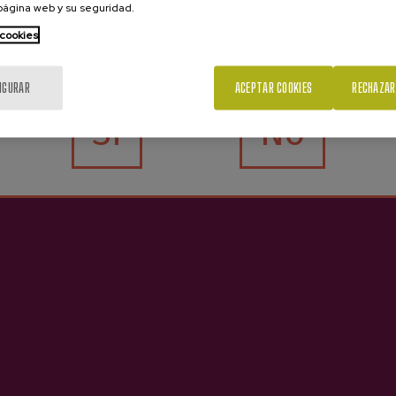
 página web y su seguridad.
 cookies
¿Eres mayor de edad?
IGURAR
ACEPTAR COOKIES
RECHAZAR
Sí
No
e en el momento de la reserva.
 enviaremos un bono por email con todos los detalles de la
ostrarlo en el móvil como justificante.
 horas antes del día de la reserva.