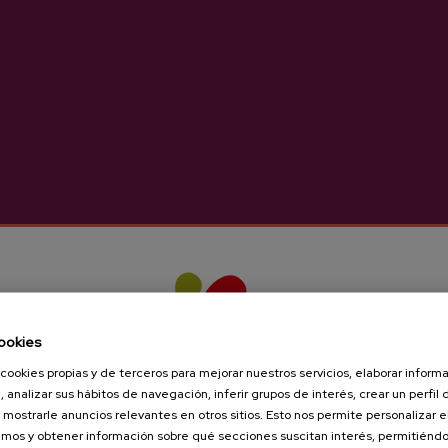
ona.
onas.
n:
info@sagardoa.eus
nglés y francés.
Miércoles y viernes, de 10:30 a 15:30.
ltar en:
info@sagardoa.eus
2 en Donostia-San Sebastián
ltar:
info@sagardoa.eus
ookies
cookies propias y de terceros para mejorar nuestros servicios, elaborar inform
, analizar sus hábitos de navegación, inferir grupos de interés, crear un perfil 
 mostrarle anuncios relevantes en otros sitios. Esto nos permite personalizar 
mos y obtener información sobre qué secciones suscitan interés, permitién