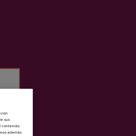
ación
de sus
el contenido
donos además