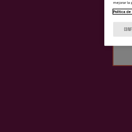
mejorar la
Política de
CONF
CONDICIONES
Se pagará el 100% del import
PAGO
Una vez efectuado el pago, le
BONO
reserva. Podrá imprimirlo o m
Cancelación gratuita hasta 72
CANCELACIONES