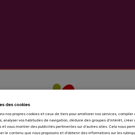
es des cookies
 Naturel Begiristain
ons nos propres cookies et ceux de tiers pour améliorer nos services, compile
s, analyser vos habitudes de navigation, déduire des groupes d’intérêt, créer u
2,80 €
s et vous montrer des publicités pertinentes sur d’autres sites. Cela nous pe
er le contenu que nous proposons et d’obtenir des informations sur les rubriq