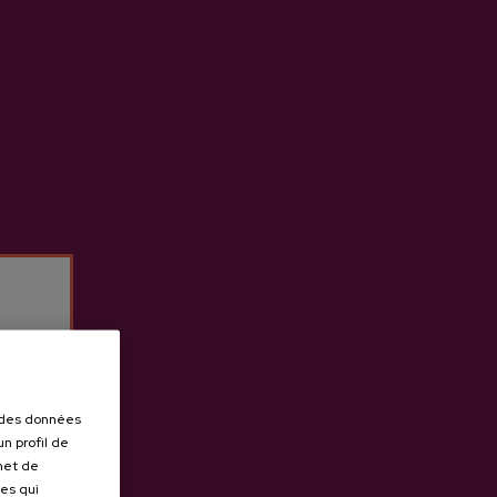
r des données
n profil de
rmet de
ues qui