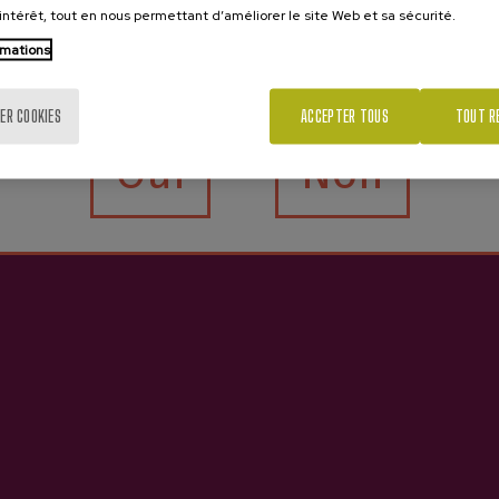
’intérêt, tout en nous permettant d’améliorer le site Web et sa sécurité.
rmations
Tu as 18 ans?
ER COOKIES
ACCEPTER TOUS
TOUT R
Oui
Non
Contact
Voir
Nabarra Oñatz 7 bajo
Réserver des cidreries
20115 Astigarraga
Réserver des excursions
Gipuzkoa
Acheter du cidre
Services aux entreprises
+34 943 336 811
Services pour les écoles
info@sagardoa.eus
Route du cidre
Cidre basque
Blogue
Contact