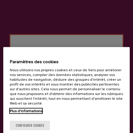
Vermouth Zeberio De Cidre
Cidre A.O.P. Premium
Gurutzeta
Gurutzeta
12,75 €
4,05 €
Paramètres des cookies
Nous utilisons nos propres cookies et ceux de tiers pour améliorer
nos services, compiler des données statistiques, analyser vos
habitudes de navigation, déduire des groupes d’intérêt, créer un
profil de vos intérêts et vous montrer des publicités pertinentes
sur d’autres sites. Cela nous permet de personnaliser le contenu
que nous proposons et d’obtenir des informations sur les rubriques
qui suscitent l’intérêt, tout en nous permettant d’améliorer le site
Web et sa sécurité.
Plus d'informations
Tu as 18 ans?
CONFIGURER COOKIES