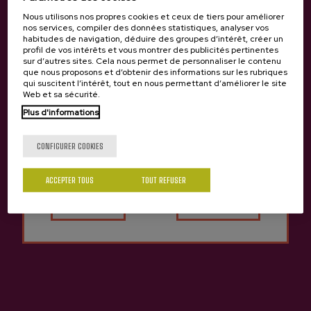
Nous utilisons nos propres cookies et ceux de tiers pour améliorer
nos services, compiler des données statistiques, analyser vos
habitudes de navigation, déduire des groupes d’intérêt, créer un
profil de vos intérêts et vous montrer des publicités pertinentes
sur d’autres sites. Cela nous permet de personnaliser le contenu
Cidre Naturel R.80 R. Zabala
Cidre Au Houblon Zabala
que nous proposons et d’obtenir des informations sur les rubriques
4,25 €
15,25 €
qui suscitent l’intérêt, tout en nous permettant d’améliorer le site
Web et sa sécurité.
Plus d'informations
Tu as 18 ans?
Retour en haut
CONFIGURER COOKIES
ACCEPTER TOUS
TOUT REFUSER
Oui
Non
Contact
Nabarra Oñatz 7 bajo
20115 Astigarraga
Gipuzkoa
+34 943 336 811