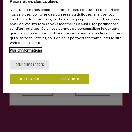
Paramètres des cookies
Nous utilisons nos propres cookies et ceux de tiers pour améliorer
nos services, compiler des données statistiques, analyser vos
habitudes de navigation, déduire des groupes d’intérêt, créer un
profil de vos intérêts et vous montrer des publicités pertinentes
sur d’autres sites. Cela nous permet de personnaliser le contenu
Cidre Pétillant Goxo Astarbe
Cidre A.O.P. Astarbe
que nous proposons et d’obtenir des informations sur les rubriques
qui suscitent l’intérêt, tout en nous permettant d’améliorer le site
25,00 €
3,86 €
Web et sa sécurité.
Plus d'informations
Tu as 18 ans?
CONFIGURER COOKIES
Retour en haut
ACCEPTER TOUS
TOUT REFUSER
Oui
Non
Contact
Nabarra Oñatz 7 bajo
20115 Astigarraga
Gipuzkoa