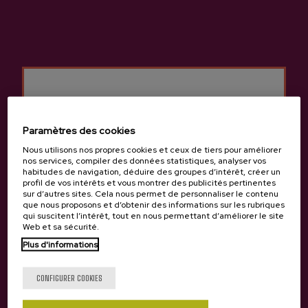
Jus De Pomme Bio Ekain
Vinaigre De Pomme Ekain
3,85 €
4,15 €
Paramètres des cookies
Nous utilisons nos propres cookies et ceux de tiers pour améliorer
nos services, compiler des données statistiques, analyser vos
habitudes de navigation, déduire des groupes d’intérêt, créer un
profil de vos intérêts et vous montrer des publicités pertinentes
sur d’autres sites. Cela nous permet de personnaliser le contenu
que nous proposons et d’obtenir des informations sur les rubriques
qui suscitent l’intérêt, tout en nous permettant d’améliorer le site
Web et sa sécurité.
Plus d'informations
Tu as 18 ans?
CONFIGURER COOKIES