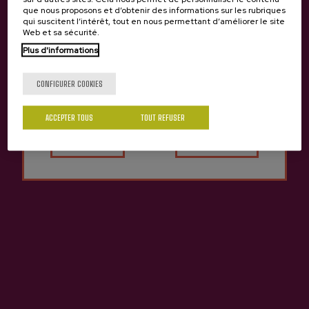
que nous proposons et d’obtenir des informations sur les rubriques
qui suscitent l’intérêt, tout en nous permettant d’améliorer le site
Web et sa sécurité.
Plus d'informations
Tu as 18 ans?
CONFIGURER COOKIES
ACCEPTER TOUS
TOUT REFUSER
Oui
Non
Cidre Pétillant PetNat
Cidre Naturel Pétillant
Saveur Mangue Zelaia
PetNat Saveur Framboise-
Citron Vert Zelaia
12,50 €
12,50 €