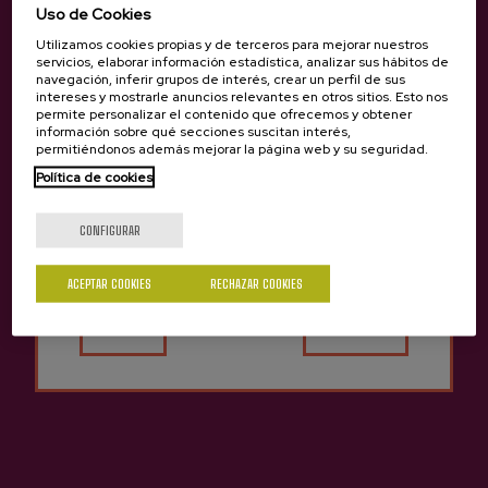
Uso de Cookies
Utilizamos cookies propias y de terceros para mejorar nuestros
servicios, elaborar información estadística, analizar sus hábitos de
navegación, inferir grupos de interés, crear un perfil de sus
Sidra De Hielo Itxas-Buru
Sidra De Hielo Bizi-Goxo
intereses y mostrarle anuncios relevantes en otros sitios. Esto nos
permite personalizar el contenido que ofrecemos y obtener
Zapiain
16,25 €
información sobre qué secciones suscitan interés,
23,99 €
permitiéndonos además mejorar la página web y su seguridad.
Política de cookies
¿Eres mayor de edad?
CONFIGURAR
Volver arriba
ACEPTAR COOKIES
RECHAZAR COOKIES
Sí
No
Contacto
Nabarra Oñatz 7 bajo
20115 Astigarraga
Gipuzkoa