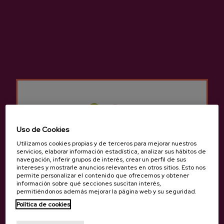
Sidra Natural Irigoien
Sidra D.O. Natural Irigoien
3,05 €
3,65 €
Uso de Cookies
Volver arriba
Utilizamos cookies propias y de terceros para mejorar nuestros
servicios, elaborar información estadística, analizar sus hábitos de
navegación, inferir grupos de interés, crear un perfil de sus
intereses y mostrarle anuncios relevantes en otros sitios. Esto nos
permite personalizar el contenido que ofrecemos y obtener
información sobre qué secciones suscitan interés,
permitiéndonos además mejorar la página web y su seguridad.
Contacto
Política de cookies
¿Eres mayor de edad?
Nabarra Oñatz 7 bajo