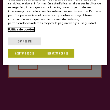
servicios, elaborar información estadística, analizar sus hábitos de
navegación, inferir grupos de interés, crear un perfil de sus
Vinagre De Manzana
Vinagre De Manzana
intereses y mostrarle anuncios relevantes en otros sitios. Esto nos
permite personalizar el contenido que ofrecemos y obtener
Bereziartua
Gurutzeta
información sobre qué secciones suscitan interés,
3,55 €
3,65 €
permitiéndonos además mejorar la página web y su seguridad.
Política de cookies
¿Eres mayor de edad?
CONFIGURAR
ACEPTAR COOKIES
RECHAZAR COOKIES
Sí
No