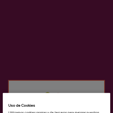
Vinagre De Manzana Saizar
Vinagre De Manzana Ekain
2,15 €
4,15 €
Uso de Cookies
Utilizamos cookies propias y de terceros para mejorar nuestros