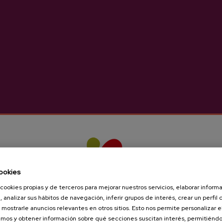
ookies
cookies propias y de terceros para mejorar nuestros servicios, elaborar inform
 D.O. Natural Añota
, analizar sus hábitos de navegación, inferir grupos de interés, crear un perfil 
3,65 €
 mostrarle anuncios relevantes en otros sitios. Esto nos permite personalizar 
mos y obtener información sobre qué secciones suscitan interés, permitién