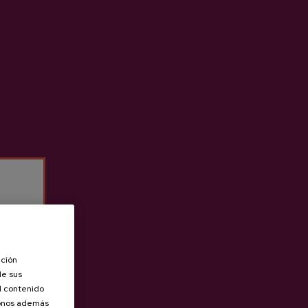
ación
de sus
el contenido
donos además