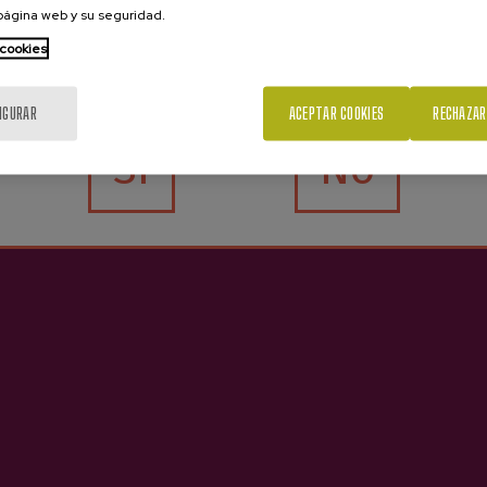
 página web y su seguridad.
 cookies
¿Eres mayor de edad?
IGURAR
ACEPTAR COOKIES
RECHAZAR
Sí
No
Contacto
Ver
Nabarra Oñatz 7 bajo
Reservar sidrerías
20115 Astigarraga
Reservar excursiones
Gipuzkoa
Comprar sidra
Servicios para empresas
+34 943 336 811
Servicios para escuelas
info@sagardoa.eus
Sagardoa Route
Sidra vasca
Blog
Contacto