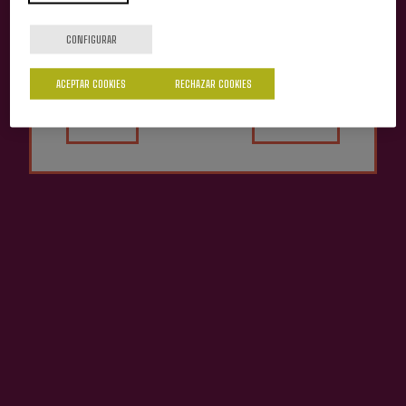
¿Eres mayor de edad?
CONFIGURAR
ACEPTAR COOKIES
RECHAZAR COOKIES
Sí
No
Sidra D.O. Premium
Alorrenea
4,05 €