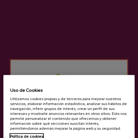
Uso de Cookies
Utilizamos cookies propias y de terceros para mejorar nuestros
servicios, elaborar información estadística, analizar sus hábitos de
Sidra D.O. Premium Zelaia
Sidra D.O. Premium Lizeaga
navegación, inferir grupos de interés, crear un perfil de sus
intereses y mostrarle anuncios relevantes en otros sitios. Esto nos
4,05 €
4,05 €
permite personalizar el contenido que ofrecemos y obtener
información sobre qué secciones suscitan interés,
permitiéndonos además mejorar la página web y su seguridad.
Política de cookies