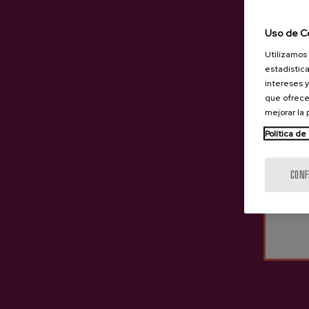
Uso de C
Sidra D.O. Premium Oiharte
Sidra D.O. Natural Lata
Utilizamos 
estadística
4,05 €
intereses y
que ofrece
mejorar la
Política de
CONF