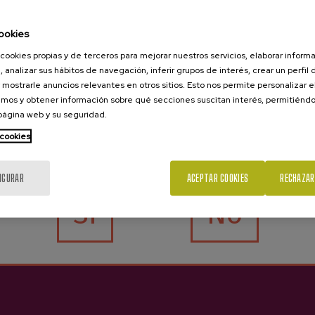
ookies
Sidra Vasca Markesaren Lurra
cookies propias y de terceros para mejorar nuestros servicios, elaborar inform
Oiharte
Oiharte
, analizar sus hábitos de navegación, inferir grupos de interés, crear un perfil 
 mostrarle anuncios relevantes en otros sitios. Esto nos permite personalizar 
5,55 €
3,25 €
mos y obtener información sobre qué secciones suscitan interés, permitién
 página web y su seguridad.
 cookies
¿Eres mayor de edad?
IGURAR
ACEPTAR COOKIES
RECHAZAR
Sí
No