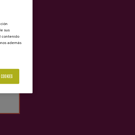
Sidra Vasca Con Lúpulo
ación
Oiharte
de sus
el contenido
3,55 €
donos además
 COOKIES