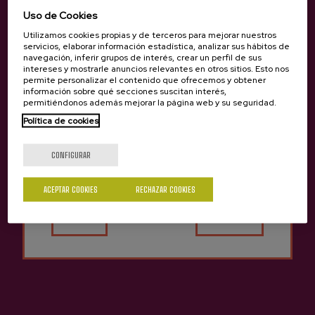
Uso de Cookies
Utilizamos cookies propias y de terceros para mejorar nuestros
servicios, elaborar información estadística, analizar sus hábitos de
navegación, inferir grupos de interés, crear un perfil de sus
intereses y mostrarle anuncios relevantes en otros sitios. Esto nos
Sidra Con Lúpulo Antonino
Sidra Con Lúpulo Zabala
permite personalizar el contenido que ofrecemos y obtener
Oialume Zar
información sobre qué secciones suscitan interés,
15,25 €
permitiéndonos además mejorar la página web y su seguridad.
2,65 €
Política de cookies
¿Eres mayor de edad?
CONFIGURAR
Volver arriba
ACEPTAR COOKIES
RECHAZAR COOKIES
Sí
No
Contacto
Nabarra Oñatz 7 bajo
20115 Astigarraga
Gipuzkoa