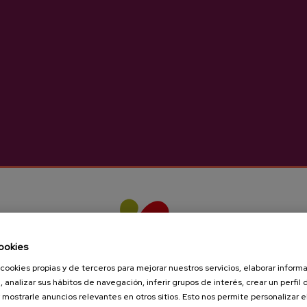
ookies
Sidra D.O. Natural 700
cookies propias y de terceros para mejorar nuestros servicios, elaborar inform
anza) Gartziategi
Gartziategi
, analizar sus hábitos de navegación, inferir grupos de interés, crear un perfil 
 mostrarle anuncios relevantes en otros sitios. Esto nos permite personalizar 
10,45 €
4,25 €