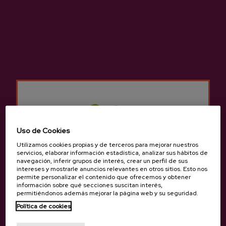
Sidra D.O. Oianume
Sidra D.O. Premium Oianume
3,65 €
4,05 €
Uso de Cookies
Volver arriba
Utilizamos cookies propias y de terceros para mejorar nuestros
servicios, elaborar información estadística, analizar sus hábitos de
navegación, inferir grupos de interés, crear un perfil de sus
intereses y mostrarle anuncios relevantes en otros sitios. Esto nos
permite personalizar el contenido que ofrecemos y obtener
información sobre qué secciones suscitan interés,
permitiéndonos además mejorar la página web y su seguridad.
Contacto
Política de cookies
¿Eres mayor de edad?
Nabarra Oñatz 7 bajo