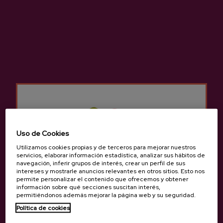
SAGARTXERRI – Sidra De
Sidra Natural Astiazaran
Cereza
11:11
7,41 €
3,05 €
Uso de Cookies
Volver arriba
Utilizamos cookies propias y de terceros para mejorar nuestros
servicios, elaborar información estadística, analizar sus hábitos de
navegación, inferir grupos de interés, crear un perfil de sus
intereses y mostrarle anuncios relevantes en otros sitios. Esto nos
permite personalizar el contenido que ofrecemos y obtener
información sobre qué secciones suscitan interés,
permitiéndonos además mejorar la página web y su seguridad.
Política de cookies
Contacto
¿Eres mayor de edad?