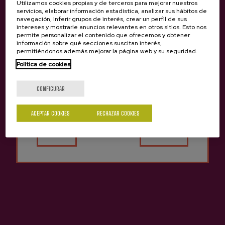
Utilizamos cookies propias y de terceros para mejorar nuestros
DEGUSTA LA BODEGA
servicios, elaborar información estadística, analizar sus hábitos de
PETRITEGI
navegación, inferir grupos de interés, crear un perfil de sus
intereses y mostrarle anuncios relevantes en otros sitios. Esto nos
46,00 €
permite personalizar el contenido que ofrecemos y obtener
información sobre qué secciones suscitan interés,
permitiéndonos además mejorar la página web y su seguridad.
Política de cookies
¿Eres mayor de edad?
Volver arriba
CONFIGURAR
ACEPTAR COOKIES
RECHAZAR COOKIES
Sí
No
Contacto
Nabarra Oñatz 7 bajo
20115 Astigarraga
Gipuzkoa
+34 943 336 811
info@sagardoa.eus