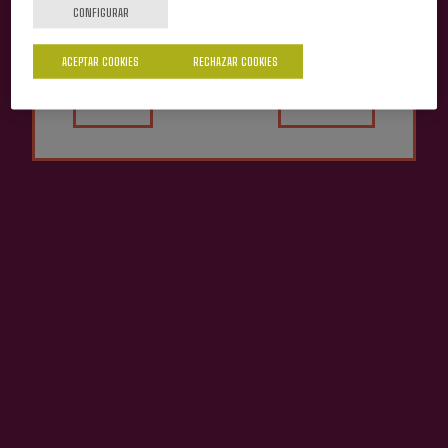
CONFIGURAR
ACEPTAR COOKIES
RECHAZAR COOKIES
Sí
No
Vinagre De Manzana
Zumo De Manzana Trebiño
Bereziartua
3,00 €
3,55 €