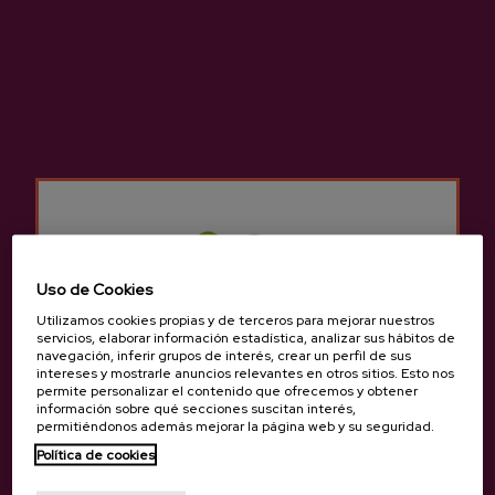
Uso de Cookies
Utilizamos cookies propias y de terceros para mejorar nuestros
servicios, elaborar información estadística, analizar sus hábitos de
Zumo De Manzana Ordo-
Zumo De Manzana
navegación, inferir grupos de interés, crear un perfil de sus
Zelai
Bereziartua
intereses y mostrarle anuncios relevantes en otros sitios. Esto nos
permite personalizar el contenido que ofrecemos y obtener
5,23 €
2,65 €
información sobre qué secciones suscitan interés,
permitiéndonos además mejorar la página web y su seguridad.
Política de cookies
¿Eres mayor de edad?